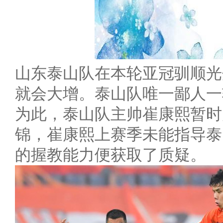
山东泰山队在本轮亚冠驯顺光
就会大增。泰山队唯一鄙人一
为此，泰山队主帅崔康熙暂时
锦，崔康熙上赛季未能指导泰
的握教能力便获取了质疑。