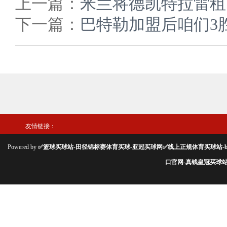
上一篇：
米兰将德凯特拉雷租
下一篇：
巴特勒加盟后咱们3
友情链接：
Powered by
✅篮球买球站-田径锦标赛体育买球-亚冠买球网✅线上正规体育买球站-b
口官网-真钱皇冠买球站