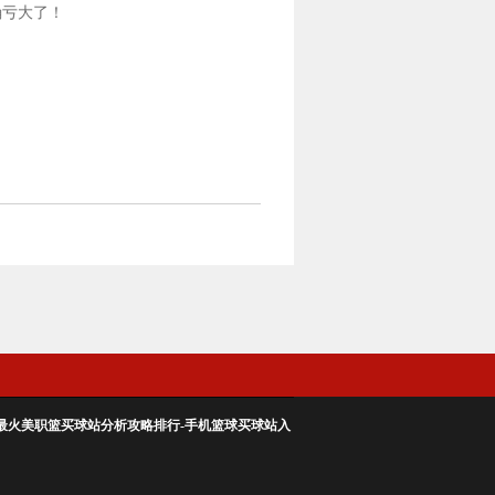
确亏大了！
值-最火美职篮买球站分析攻略排行-手机篮球买球站入