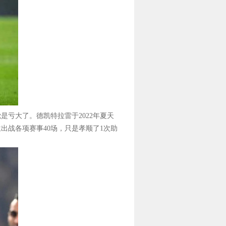
是亏大了。德凯特拉雷于2022年夏天
出战各项赛事40场，只是孝顺了1次助