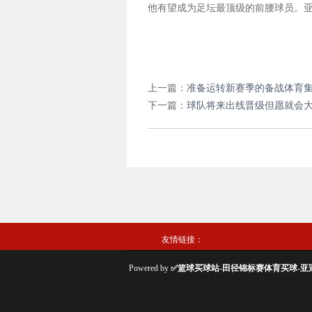
他有望成为足坛最顶级的前腰球员。亚
上一篇：
准备运转新赛季的备战体育
下一篇：
球队将来出线晋级但愿就会
友情链接：
Powered by
✅篮球买球站-田径锦标赛体育买球-亚