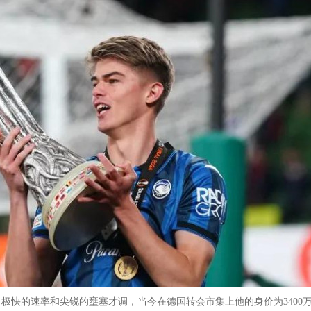
、极快的速率和尖锐的壅塞才调，当今在德国转会市集上他的身价为3400