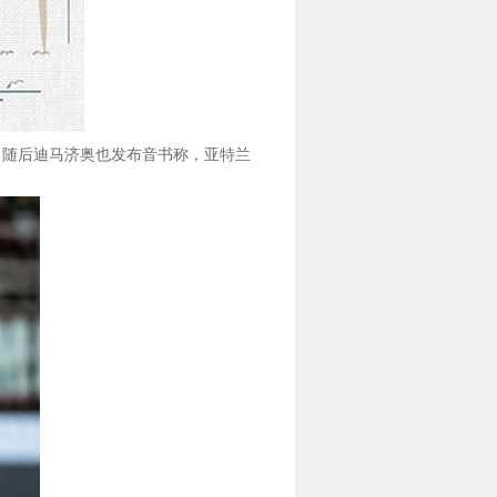
。随后迪马济奥也发布音书称，亚特兰