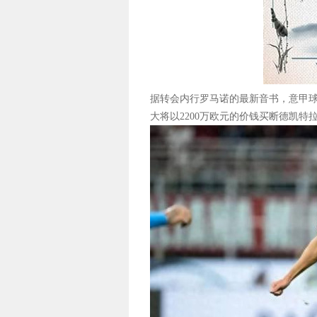
据转会内行罗马诺的最新音书，意甲
大将以2200万欧元的价钱买断德凯特