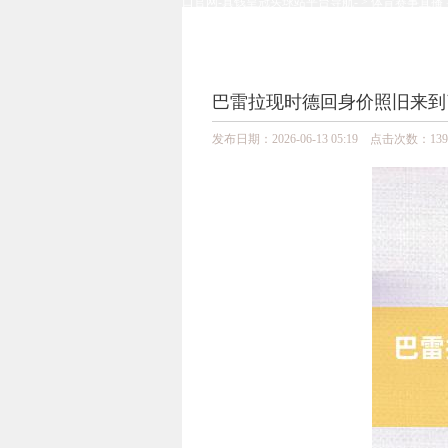
口官网-真钱皇冠买球站平台导航-
>
体育赛事直播
巴雷拉现时德回身价照旧来到了
发布日期：2026-06-13 05:19 点击次数：139