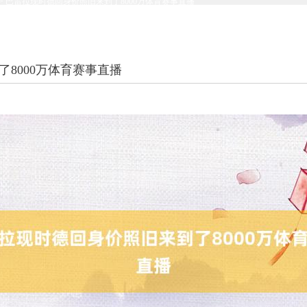
> 巴雷拉现时德回身价照旧来到了8000万体育赛事直播
8000万体育赛事直播