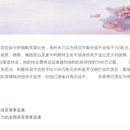
拉如今的领略荒谬出色，海外米兰以为球员市集价值不会低于1亿欧
、罗德里、赖斯、佩德里以及麦卡利斯特五名中场身价高于这位意大利国脚
拉要是转会，他的转会费将远远逾越托纳利此前保捏的5900万记载。
革思法。利雅得眉月也曾开出3500万欧元的年薪齐没能打动巴雷拉，曼
队将继续对他张开追求，但他已准备好再次说不。 本赛季巴雷拉为球队
愫体育赛事直播
致力的东西体育赛事直播