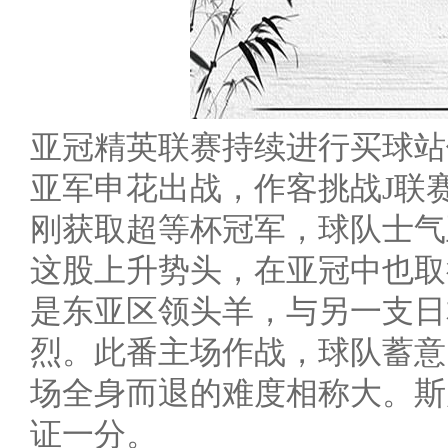
亚冠精英联赛持续进行买球站
亚军申花出战，作客挑战J联
刚获取超等杯冠军，球队士气
这股上升势头，在亚冠中也取
是东亚区领头羊，与另一支日
烈。此番主场作战，球队蓄意
场全身而退的难度相称大。斯
证一分。