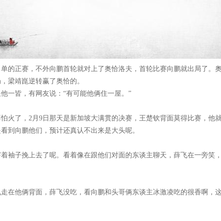
男单的正赛，不外向鹏首轮就对上了奥恰洛夫，首轮比赛向鹏就出局了。
局，梁靖崑逆转赢了奥恰的。
他一皆，有网友说：“有可能他俩住一屋。”
怕火了，2月9日那天是新加坡大满贯的决赛，王楚钦背面莫得比赛，他
是看到向鹏他们，预计还真认不出来是大头呢。
穿着袖子挽上去了呢。看着像在跟他们对面的东谈主聊天，薛飞在一旁笑
飞走在他俩背面，薛飞没吃，看向鹏和头哥俩东谈主冰激凌吃的很香啊，