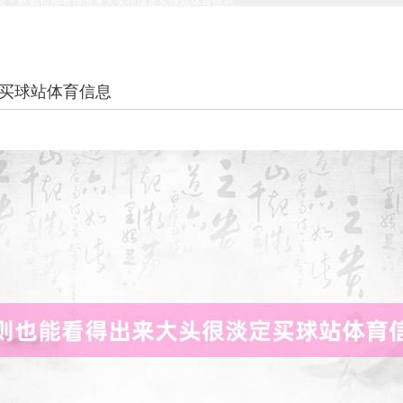
息
> 然则也能看得出来大头很淡定买球站体育信息
买球站体育信息