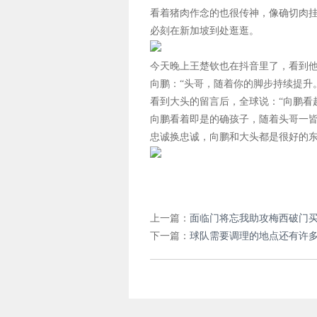
看着猪肉作念的也很传神，像确切肉挂
必刻在新加坡到处逛逛。
今天晚上王楚钦也在抖音里了，看到他
向鹏：“头哥，随着你的脚步持续提升
看到大头的留言后，全球说：“向鹏看
向鹏看着即是的确孩子，随着头哥一
忠诚换忠诚，向鹏和大头都是很好的
上一篇：
面临门将忘我助攻梅西破门
下一篇：
球队需要调理的地点还有许